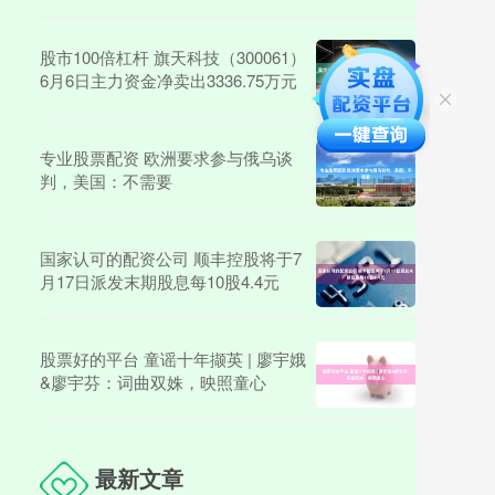
股市100倍杠杆 旗天科技（300061）
6月6日主力资金净卖出3336.75万元
专业股票配资 欧洲要求参与俄乌谈
判，美国：不需要
国家认可的配资公司 顺丰控股将于7
月17日派发末期股息每10股4.4元
股票好的平台 童谣十年撷英 | 廖宇娥
&廖宇芬：词曲双姝，映照童心
最新文章