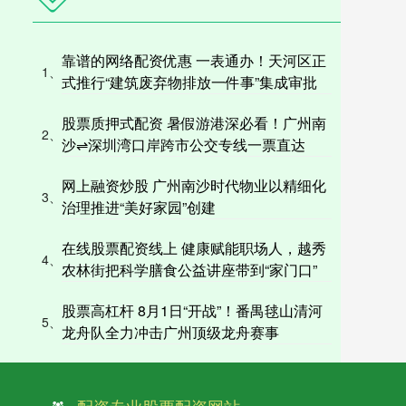
靠谱的网络配资优惠 一表通办！天河区正
1、
式推行“建筑废弃物排放一件事”集成审批
股票质押式配资 暑假游港深必看！广州南
2、
沙⇌深圳湾口岸跨市公交专线一票直达
网上融资炒股 广州南沙时代物业以精细化
3、
治理推进“美好家园”创建
在线股票配资线上 健康赋能职场人，越秀
4、
农林街把科学膳食公益讲座带到“家门口”
股票高杠杆 8月1日“开战”！番禺毬山清河
5、
龙舟队全力冲击广州顶级龙舟赛事
配资专业股票配资网站