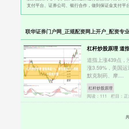
支付平台、证券公司、银行合作，做到保证金支付平
联华证券门户网_正规配资网上开户_配资专业
杠杆炒股原理 道
道指上涨439点，
涨3.59%，美国
默克制药、摩....
杠杆炒股原理
阅读：
111
栏目：
正
共