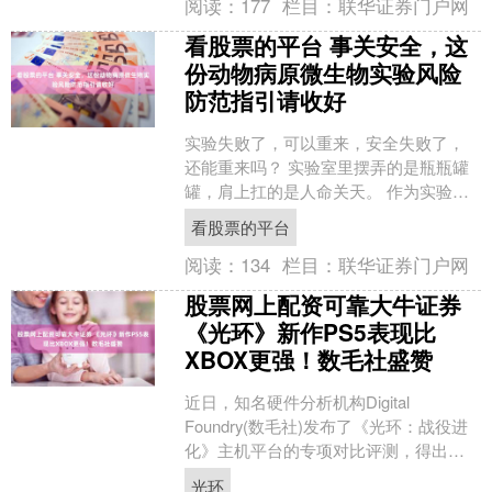
阅读：
177
栏目：
联华证券门户网
看股票的平台 事关安全，这
份动物病原微生物实验风险
防范指引请收好
实验失败了，可以重来，安全失败了，
还能重来吗？ 实验室里摆弄的是瓶瓶罐
罐，肩上扛的是人命关天。 作为实验室
负责人，一般都是某方面的专家或高层
看股票的平台
次人才，但是，在实验....
阅读：
134
栏目：
联华证券门户网
股票网上配资可靠大牛证券
《光环》新作PS5表现比
XBOX更强！数毛社盛赞
近日，知名硬件分析机构Digital
Foundry(数毛社)发布了《光环：战役进
化》主机平台的专项对比评测，得出了
颇具反差的结论：这款Xbox经典IP重制
光环