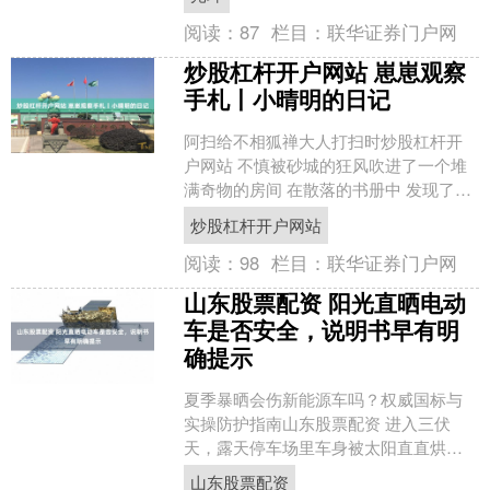
版股....
阅读：
87
栏目：
联华证券门户网
炒股杠杆开户网站 崽崽观察
手札丨小晴明的日记
阿扫给不相狐禅大人打扫时炒股杠杆开
户网站 不慎被砂城的狂风吹进了一个堆
满奇物的房间 在散落的书册中 发现了一
本陈旧却保存得完好无损的…… 竟然是
炒股杠杆开户网站
晴明大人儿时的日....
阅读：
98
栏目：
联华证券门户网
山东股票配资 阳光直晒电动
车是否安全，说明书早有明
确提示
夏季暴晒会伤新能源车吗？权威国标与
实操防护指南山东股票配资 进入三伏
天，露天停车场里车身被太阳直直烘
烤，短途办事临时停放几小时是否会伤
山东股票配资