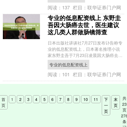
人其实没法像报菜名....
阅读：
137
栏目：
联华证券门户网
专业的低息配资线上 东野圭
吾因大肠癌去世，医生建议
这几类人群做肠镜筛查
日本出版社讲谈社7月27日发布讣告称专
业的低息配资线上，日本著名推理小说
家东野圭吾于7月23日凌晨因大肠癌去
世，享年68岁。 消息一出，无数读者惋
专业的低息配资线上
惜缅怀。大肠癌....
阅读：
101
栏目：
联华证券门户网
共
首
1
2
3
4
5
6
7
8
9
10
11
下
末
23
页
一
页
页
页
27
条