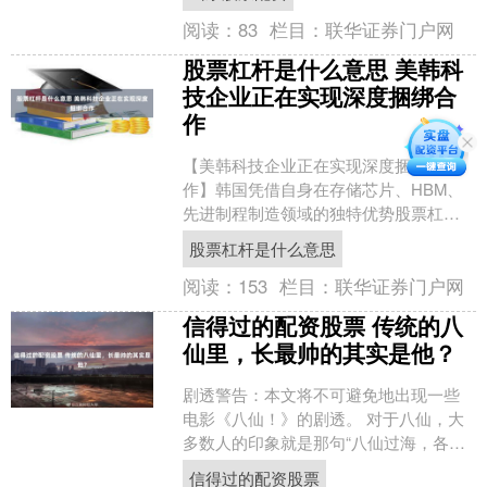
车成为普遍疑问。结合202....
阅读：
83
栏目：
联华证券门户网
股票杠杆是什么意思 美韩科
技企业正在实现深度捆绑合
作
【美韩科技企业正在实现深度捆绑合
作】韩国凭借自身在存储芯片、HBM、
先进制程制造领域的独特优势股票杠杆
是什么意思，逐步成为美国AI产业大叙事
股票杠杆是什么意思
中不可或缺、难以替代....
阅读：
153
栏目：
联华证券门户网
信得过的配资股票 传统的八
仙里，长最帅的其实是他？
剧透警告：本文将不可避免地出现一些
电影《八仙！》的剧透。 对于八仙，大
多数人的印象就是那句“八仙过海，各显
神通”。要说八仙具体有哪几个，大部分
信得过的配资股票