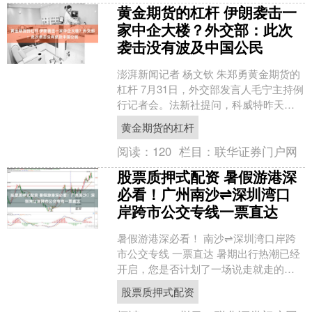
黄金期货的杠杆 伊朗袭击一
家中企大楼？外交部：此次
袭击没有波及中国公民
澎湃新闻记者 杨文钦 朱郑勇黄金期货的
杠杆 7月31日，外交部发言人毛宁主持例
行记者会。法新社提问，科威特昨天表
示，伊朗袭击了一家中国企业的大楼，
黄金期货的杠杆
造成一人死亡。....
阅读：
120
栏目：
联华证券门户网
股票质押式配资 暑假游港深
必看！广州南沙⇌深圳湾口
岸跨市公交专线一票直达
暑假游港深必看！ 南沙⇌深圳湾口岸跨
市公交专线 一票直达 暑期出行热潮已经
开启，您是否计划了一场说走就走的港
深之旅，却在交通方式的选择上犯了
股票质押式配资
难？广州南沙至深圳湾....