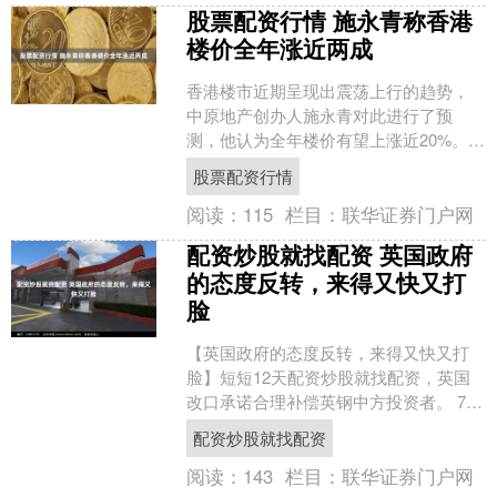
股票配资行情 施永青称香港
楼价全年涨近两成
香港楼市近期呈现出震荡上行的趋势，
中原地产创办人施永青对此进行了预
测，他认为全年楼价有望上涨近20%。施
永青表示，年初至今楼价涨势迅猛，远
股票配资行情
超市场预期，因此他决定....
阅读：
115
栏目：
联华证券门户网
配资炒股就找配资 英国政府
的态度反转，来得又快又打
脸
【英国政府的态度反转，来得又快又打
脸】短短12天配资炒股就找配资，英国
改口承诺合理补偿英钢中方投资者。 7月
16号立法国有化那天，英国商业和贸易
配资炒股就找配资
部的原话是“赔偿....
阅读：
143
栏目：
联华证券门户网