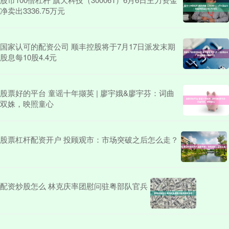
净卖出3336.75万元
国家认可的配资公司 顺丰控股将于7月17日派发末期
股息每10股4.4元
股票好的平台 童谣十年撷英 | 廖宇娥&廖宇芬：词曲
双姝，映照童心
股票杠杆配资开户 投顾观市：市场突破之后怎么走？
配资炒股怎么 林克庆率团慰问驻粤部队官兵