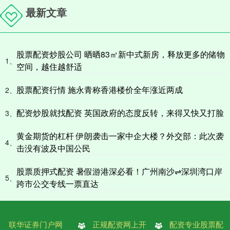
最新文章
股票配资炒股公司 晒晒83㎡新中式新房，释放更多的储物
1、
空间，越住越舒适
股票配资行情 施永青称香港楼价全年涨近两成
2、
配资炒股就找配资 英国政府的态度反转，来得又快又打脸
3、
黄金期货的杠杆 伊朗袭击一家中企大楼？外交部：此次袭
4、
击没有波及中国公民
股票质押式配资 暑假游港深必看！广州南沙⇌深圳湾口岸
5、
跨市公交专线一票直达
联华证券门户网
正规配资网上开
配资专业股票配