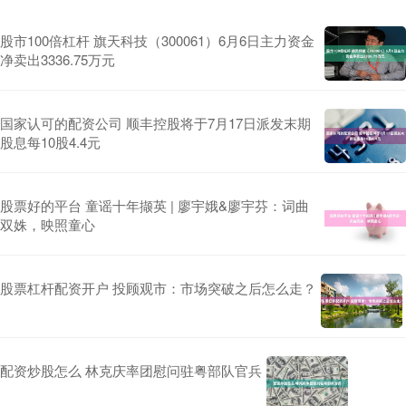
股市100倍杠杆 旗天科技（300061）6月6日主力资金
净卖出3336.75万元
国家认可的配资公司 顺丰控股将于7月17日派发末期
股息每10股4.4元
股票好的平台 童谣十年撷英 | 廖宇娥&廖宇芬：词曲
双姝，映照童心
股票杠杆配资开户 投顾观市：市场突破之后怎么走？
配资炒股怎么 林克庆率团慰问驻粤部队官兵