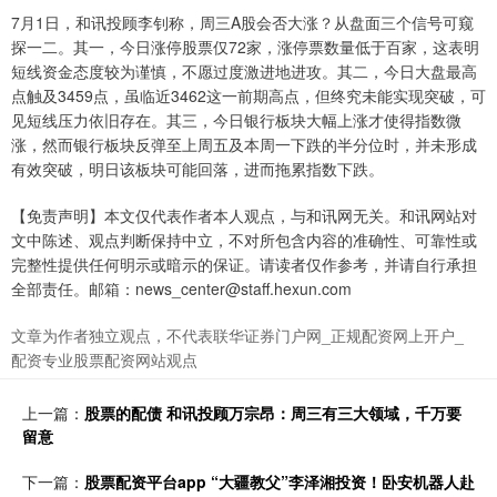
7月1日，和讯投顾李钊称，周三A股会否大涨？从盘面三个信号可窥
探一二。其一，今日涨停股票仅72家，涨停票数量低于百家，这表明
短线资金态度较为谨慎，不愿过度激进地进攻。其二，今日大盘最高
点触及3459点，虽临近3462这一前期高点，但终究未能实现突破，可
见短线压力依旧存在。其三，今日银行板块大幅上涨才使得指数微
涨，然而银行板块反弹至上周五及本周一下跌的半分位时，并未形成
有效突破，明日该板块可能回落，进而拖累指数下跌。
【免责声明】本文仅代表作者本人观点，与和讯网无关。和讯网站对
文中陈述、观点判断保持中立，不对所包含内容的准确性、可靠性或
完整性提供任何明示或暗示的保证。请读者仅作参考，并请自行承担
全部责任。邮箱：news_center@staff.hexun.com
文章为作者独立观点，不代表联华证券门户网_正规配资网上开户_
配资专业股票配资网站观点
上一篇：
股票的配债 和讯投顾万宗昂：周三有三大领域，千万要
留意
下一篇：
股票配资平台app “大疆教父”李泽湘投资！卧安机器人赴