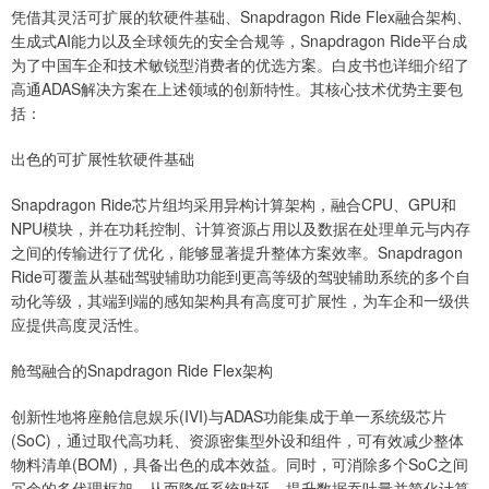
凭借其灵活可扩展的软硬件基础、Snapdragon Ride Flex融合架构、
生成式AI能力以及全球领先的安全合规等，Snapdragon Ride平台成
为了中国车企和技术敏锐型消费者的优选方案。白皮书也详细介绍了
高通ADAS解决方案在上述领域的创新特性。其核心技术优势主要包
括：
出色的可扩展性软硬件基础
Snapdragon Ride芯片组均采用异构计算架构，融合CPU、GPU和
NPU模块，并在功耗控制、计算资源占用以及数据在处理单元与内存
之间的传输进行了优化，能够显著提升整体方案效率。Snapdragon
Ride可覆盖从基础驾驶辅助功能到更高等级的驾驶辅助系统的多个自
动化等级，其端到端的感知架构具有高度可扩展性，为车企和一级供
应提供高度灵活性。
舱驾融合的Snapdragon Ride Flex架构
创新性地将座舱信息娱乐(IVI)与ADAS功能集成于单一系统级芯片
(SoC)，通过取代高功耗、资源密集型外设和组件，可有效减少整体
物料清单(BOM)，具备出色的成本效益。同时，可消除多个SoC之间
冗余的多代理框架，从而降低系统时延、提升数据吞吐量并简化计算