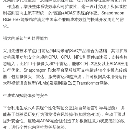
工作流程，增强整体系统效率和可扩展性。这一设计实现了从多域控
制器到面向主流车型统一的“座舱+ADAS”系统的转变。Snapdragon
Ride Flex能够精准满足中国车企兼顾成本效益与快速开发周期的需
求。
强大的感知与AI处理能力
采用先进技术节点(目前达到4纳米)的SoC产品组合为基础，其可扩展
架构采用功能安全合规的CPU、GPU、NPU和硬件加速器，支持多模
态输入，比如11个摄像头和7个雷达，能够针对L2级及以上ADAS应用
进行优化。Snapdragon Ride平台至尊版可支持超过40个多模态传感
器，包括摄像头、雷达、激光雷达和超声波，并可根据具体用例运行
大型视觉语言模型(VLMs)及端到端(E2E)Transformer网络。
生成式AI赋能体验与安全
平台利用生成式AI实现个性化驾驶交互(如自然语言引导与提醒)，并
能基于驾驶员历史行为预测潜在风险操作(如紧急变道)，主动干预以
提升安全性。座舱与ADAS融合还创造了如根据注意力状态感知的改
变，进行个性化内容推荐等新体验。