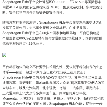
Snapdragon Ride平台设计遵循ISO 26262、IEC 61508等国际标准，
内置ASIL-D级功能安全微控制器(MCU)，集成冗余机制、实时监控诊
断、安全启动与固件更新等关键安全特性。
随着汽车行业持续演进，Snapdragon Ride平台在塑造未来交通方面
发挥了关键作用，为汽车创新树立全新标杆。白皮书显示，
Snapdragon Ride平台已在60多个国家和地区落地，平台已构建起一
个覆盖超过600万公里独特车辆与交通数据的场景目录，驾驶辅助测
试总里程数超过4.82亿公里。
平台标杆地位的建立不仅源于技术领先性，更依托于稳健协作的生态
体系——目前，超过20家车企已宣布推出或正在开发基于
Snapdragon Ride平台的具备ADAS功能的车型。其中包括宝马集团、
通用汽车、雷诺集团、Stellantis集团和大众集团(及其旗下CARIAD)等
全球车企，以及北汽集团、北京现代、奇瑞、一汽集团、零跑汽车、
上汽通用和上汽大众等多家中国车企。同时依托卓驭科技、
Momenta、元戎启行、德赛西威、科博达、车联天下、畅行智驾和航
盛等众多合作伙伴的深度协同，Snapdragon Ride的能力得到进一步