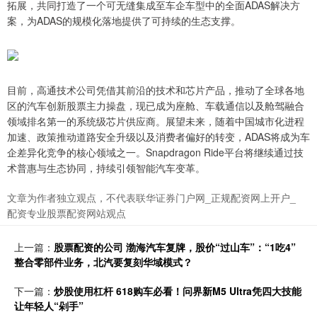
拓展，共同打造了一个可无缝集成至车企车型中的全面ADAS解决方
案，为ADAS的规模化落地提供了可持续的生态支撑。
目前，高通技术公司凭借其前沿的技术和芯片产品，推动了全球各地
区的汽车创新股票主力操盘，现已成为座舱、车载通信以及舱驾融合
领域排名第一的系统级芯片供应商。展望未来，随着中国城市化进程
加速、政策推动道路安全升级以及消费者偏好的转变，ADAS将成为车
企差异化竞争的核心领域之一。Snapdragon Ride平台将继续通过技
术普惠与生态协同，持续引领智能汽车变革。
文章为作者独立观点，不代表联华证券门户网_正规配资网上开户_
配资专业股票配资网站观点
上一篇：
股票配资的公司 渤海汽车复牌，股价“过山车”：“1吃4”
整合零部件业务，北汽要复刻华域模式？
下一篇：
炒股使用杠杆 618购车必看！问界新M5 Ultra凭四大技能
让年轻人“剁手”