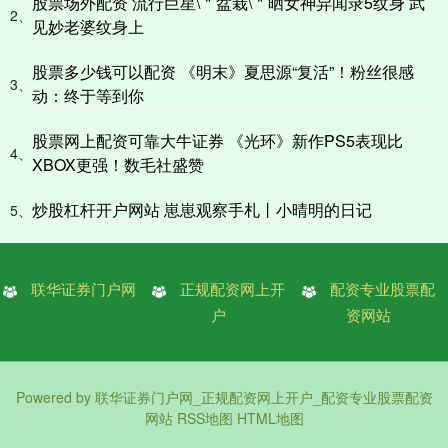
股票场外配资 流行巨星\＂盆栽\＂晒女神异闻录5纹身 武
2、
见妙老婆纹身上
股票多少钱可以配资 《明末》夏思源“复活”！粉丝很感
3、
动：终于等到你
股票网上配资可靠大牛证券 《光环》新作PS5表现比
4、
XBOX更强！数毛社盛赞
炒股杠杆开户网站 崽崽观察手札丨小晴明的日记
5、
联华证券门户网
正规配资网上开
配资专业股票配
户
资网站
Powered by
联华证券门户网_正规配资网上开户_配资专业股票配资
网站
RSS地图
HTML地图