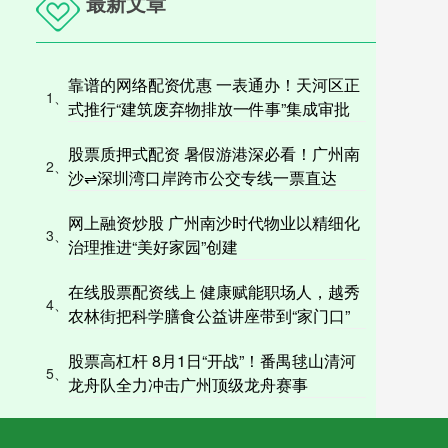
最新文章
靠谱的网络配资优惠 一表通办！天河区正
1、
式推行“建筑废弃物排放一件事”集成审批
股票质押式配资 暑假游港深必看！广州南
2、
沙⇌深圳湾口岸跨市公交专线一票直达
网上融资炒股 广州南沙时代物业以精细化
3、
治理推进“美好家园”创建
在线股票配资线上 健康赋能职场人，越秀
4、
农林街把科学膳食公益讲座带到“家门口”
股票高杠杆 8月1日“开战”！番禺毬山清河
5、
龙舟队全力冲击广州顶级龙舟赛事