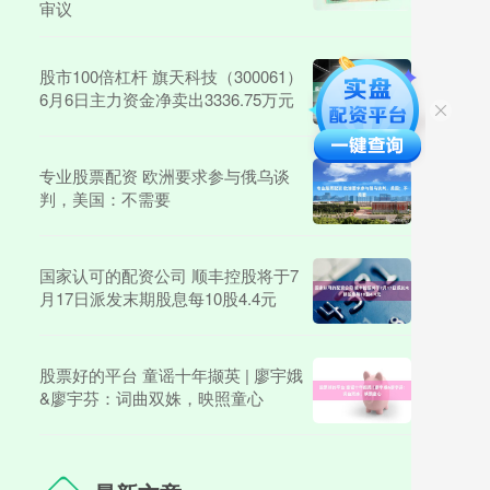
审议
股市100倍杠杆 旗天科技（300061）
6月6日主力资金净卖出3336.75万元
专业股票配资 欧洲要求参与俄乌谈
判，美国：不需要
国家认可的配资公司 顺丰控股将于7
月17日派发末期股息每10股4.4元
股票好的平台 童谣十年撷英 | 廖宇娥
&廖宇芬：词曲双姝，映照童心