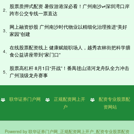
股票质押式配资 暑假游港深必看！广州南沙⇌深圳湾口岸
2、
跨市公交专线一票直达
网上融资炒股 广州南沙时代物业以精细化治理推进“美好
3、
家园”创建
在线股票配资线上 健康赋能职场人，越秀农林街把科学膳
4、
食公益讲座带到“家门口”
股票高杠杆 8月1日“开战”！番禺毬山清河龙舟队全力冲击
5、
广州顶级龙舟赛事
联华证券门户网
正规配资网上开
配资专业股票配
户
资网站
Powered by
联华证券门户网_正规配资网上开户_配资专业股票配资