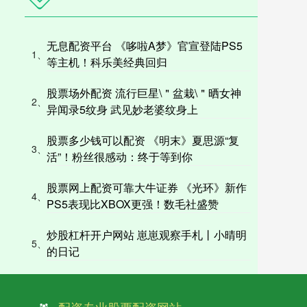
无息配资平台 《哆啦A梦》官宣登陆PS5
1、
等主机！科乐美经典回归
股票场外配资 流行巨星\＂盆栽\＂晒女神
2、
异闻录5纹身 武见妙老婆纹身上
股票多少钱可以配资 《明末》夏思源“复
3、
活”！粉丝很感动：终于等到你
股票网上配资可靠大牛证券 《光环》新作
4、
PS5表现比XBOX更强！数毛社盛赞
炒股杠杆开户网站 崽崽观察手札丨小晴明
5、
的日记
配资专业股票配资网站