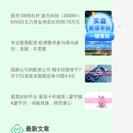
股市100倍杠杆 旗天科技（300061）
6月6日主力资金净卖出3336.75万元
专业股票配资 欧洲要求参与俄乌谈
判，美国：不需要
国家认可的配资公司 顺丰控股将于7
月17日派发末期股息每10股4.4元
股票好的平台 童谣十年撷英 | 廖宇娥
&廖宇芬：词曲双姝，映照童心
最新文章