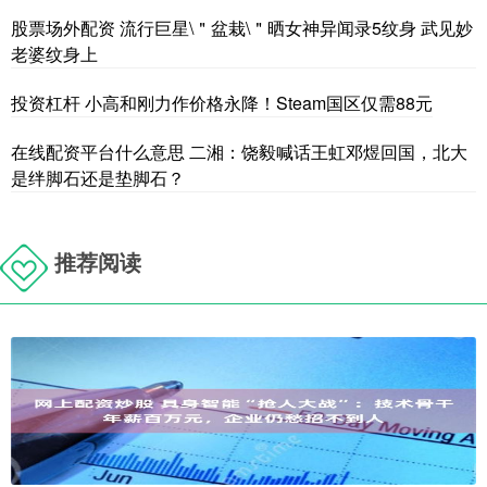
股票场外配资 流行巨星\＂盆栽\＂晒女神异闻录5纹身 武见妙
老婆纹身上
投资杠杆 小高和刚力作价格永降！Steam国区仅需88元
在线配资平台什么意思 二湘：饶毅喊话王虹邓煜回国，北大
是绊脚石还是垫脚石？
推荐阅读