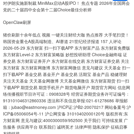
对伊朗实施新制裁 MiniMax启动A股IPO！ 焦点专题 2026年全国两会
党的二十届四中全会第十二届Choice最佳分析师
OpenClaw刷屏
猪价刷新十余年低点 视频 一键关注财经大咖 热点推荐 大手笔扫货！
韩国资金重仓A股高端制造、AI赛道 21世纪经济报道 157 人评论
2026-05-29 东方财富 扫一扫下载APP 东方财富产品 东方财富免费版
东方财富Level-2 东方财富策略版 妙想投研助理 Choice金融终端 证
券交易 东方财富证券开户 东方财富在线交易 东方财富证券交易 关注
东方财富 东方财富网微博 东方财富网微信 意见与建议 天天基金 扫一
扫下载APP 基金交易 基金开户 基金交易 活期宝 基金产品 稳健理财
关注天天基金 天天基金网微博 天天基金网微信 东方财富期货 扫一扫
下载APP 期货交易 期货手机开户 期货电脑开户 期货官方网站 信息网
络传播视听节目许可证：0908328号 经营证券期货业务许可证编号：
913101046312860336 违法和不良信息举报:021-61278686 举报邮
箱：jubao@eastmoney.com 沪ICP证:沪B2-20070217 网站备案号:沪
ICP备05006054号-11 沪公网安备 31010402000120号 版权所有:东
方财富网 意见与建议:4000300059/952500 关于我们 可持续发展 广
告服务 供应商平台 联系我们 诚聘英才 法律声明 隐私保护 征稿启事
友情链接