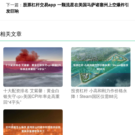
下一篇：
股票杠杆交易app 一颗流星在美国马萨诸塞州上空爆炸引
发巨响
相关文章
十大配资排名 艾紫馨：黄金白
投资杠杆 小高和刚力作价格永
银失守<p>美国CPI年率走高重
降！Steam国区仅需88元
回“4字头”