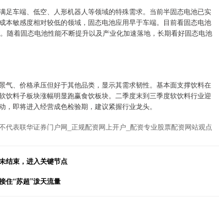
满足车端、低空、人形机器人等领域的特殊需求。当前半固态电池已实
成本敏感度相对较低的领域，固态电池应用早于车端。目前看固态电池
进。随着固态电池性能不断提升以及产业化加速落地，长期看好固态电池
景气、价格承压但好于其他品类，显示其需求韧性。基本面支撑饮料在
软饮料子板块涨幅明显跑赢食饮板块。二季度末到三季度软饮料行业迎
动，即将进入经营成色检验期，建议紧握行业龙头。
不代表联华证券门户网_正规配资网上开户_配资专业股票配资网站观点
尚未结束，进入关键节点
接住“苏超”泼天流量