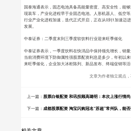
国泰海通表示，固态电池具备高能量密度、高安全性，能够
现装车，产业化进程早于全固态电池。人形机器人、低空等
行业产业化进程加速，迭代正式开启，正在从0到1加速迈
发展。
中泰证券：二季度末到三季度软饮料行业迎来旺季催化
中泰证券表示，一季度饮料在快消品中保持领先增长，销量
当前消费环境下防御属性强股票配资利息是多少，年初以来
来旺季催化，企业加大冰柜陈列、新品发布、终端促销等活
文章为作者独立观点，
上一篇：
股票白银配资 和讯投顾高璐明：本次上涨行情
下一篇：
成都股票配资 淘宝闪购冠名“苏超”常州队，能否
相关文章