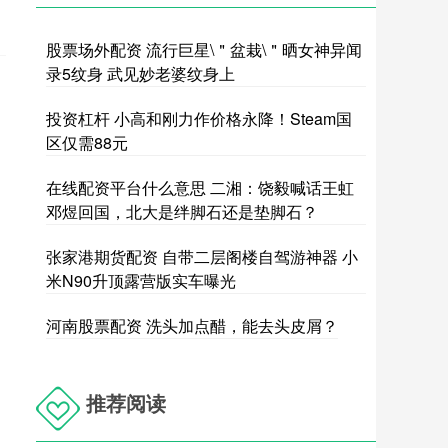
股票场外配资 流行巨星\＂盆栽\＂晒女神异闻
录5纹身 武见妙老婆纹身上
投资杠杆 小高和刚力作价格永降！Steam国
区仅需88元
在线配资平台什么意思 二湘：饶毅喊话王虹
邓煜回国，北大是绊脚石还是垫脚石？
张家港期货配资 自带二层阁楼自驾游神器 小
米N90升顶露营版实车曝光
河南股票配资 洗头加点醋，能去头皮屑？
推荐阅读