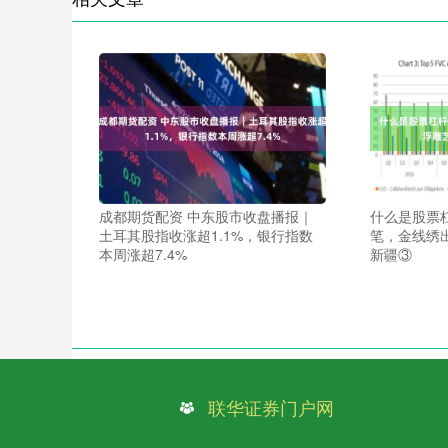
成都期货配资 中东股市收盘播报｜
什么是股票
土耳其股指收涨超1.1%，银行指数
笔，金线绣
本周涨超7.4%
新疆③
联华证券门户网