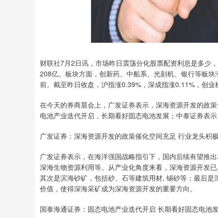
财联社7月2日讯，市场昨日震荡分化股票配资利息是多少，
208亿。板块方面，创新药、中船系、光刻机、银行等板块
前。截至昨日收盘，沪指涨0.39%，深成指涨0.11%，创业板
在今天的券商晨会上，广发证券表示，深海资源开发的政策
电池产业迭代开启，长期看好固态电池发展；中泰证券表示
广发证券：深海资源开发的政策催化空间充足 行业龙头积
广发证券表示，在海洋强国战略指引下，国内后续有望推出
深海生物资源利用等。从产业化角度来看，深海资源开发已
其次是滨海砂矿，包括砂、石等建筑用材, 锡砂等；最后
价值，使得深海采矿成为深海资源开发的重要方向。
国泰海通证券：固态电池产业迭代开启 长期看好固态电池