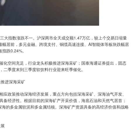
三大指数涨跌不一。沪深两市全天成交额1.47万亿，较上个交易日缩量
涨幅居前，多元金融、跨境支付、铜缆高速连接、AI智能体等板块跌幅居
指跌0.24%。
催化空间充足，行业龙头积极推进深海采矿；国泰海通证券提出，固态
，二季度末到三季度软饮料行业迎来旺季催化。
极推进深海采矿
相应政策推动深海经济发展，重点方向包括深海采矿、深海油气开发、
具备经济性。根据目前的深海矿产开采价值，海底石油和天然气居首；
是深海的多金属软泥和多金属结核。深海矿产资源具备的高经济价值和战略
发展